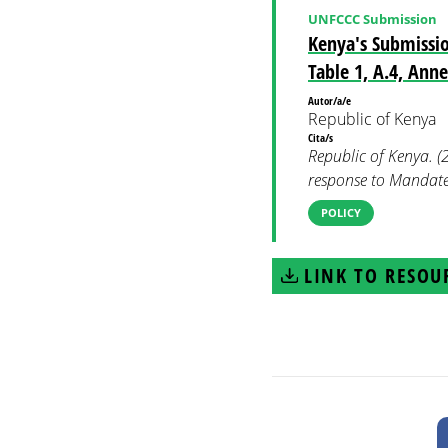
UNFCCC Submission
Kenya's Submissio
Table 1, A.4, Anne
Autor/a/e
Republic of Kenya
Cita/s
Republic of Kenya. 
response to Mandate 
POLICY
LINK TO RESOU