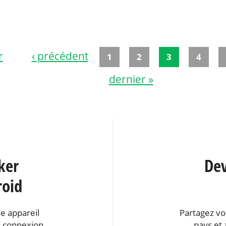
r
‹ précédent
1
2
3
4
dernier »
ker
Dev
roid
e appareil
Partagez vo
 connexion.
pays et 