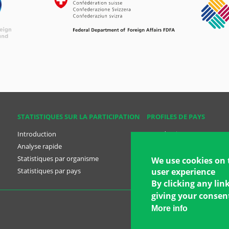
STATISTIQUES SUR LA PARTICIPATION
PROFILES DE PAYS
Introduction
Introduction
Analyse rapide
Analyse rapide
Statistiques par organisme
Profiles des pays
We use cookies on 
user experience
Statistiques par pays
Plans nationaux
By clicking any lin
giving your consent
More info
Copyright © 