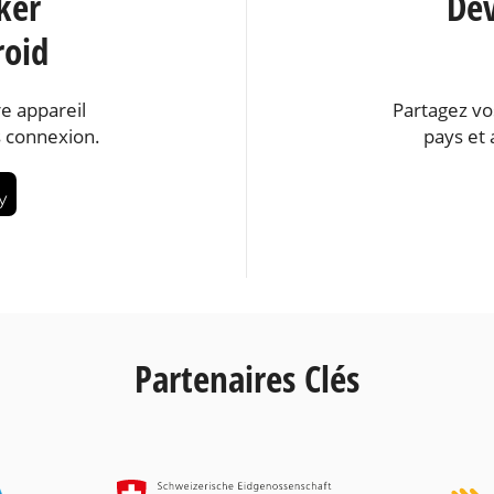
ker
Dev
roid
e appareil
Partagez vo
 connexion.
pays et 
Partenaires Clés