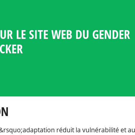
UR LE SITE WEB DU GENDER
 GENDER CLIMATE TRACKER
FORMATION ET DE RESSOURC
LA LANGUE
 DU GENRE DANS LA POLITI
S SUR LA PARTICIPATION DES
 PAYS
ACKER
 LA DIPLOMATIE LIÉE AU C
ON
&rsquo;adaptation réduit la vulnérabilité et 