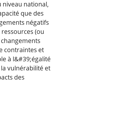
u niveau national,
apacité que des
ngements négatifs
, ressources (ou
es changements
e contraintes et
e à l&#39;égalité
a vulnérabilité et
pacts des