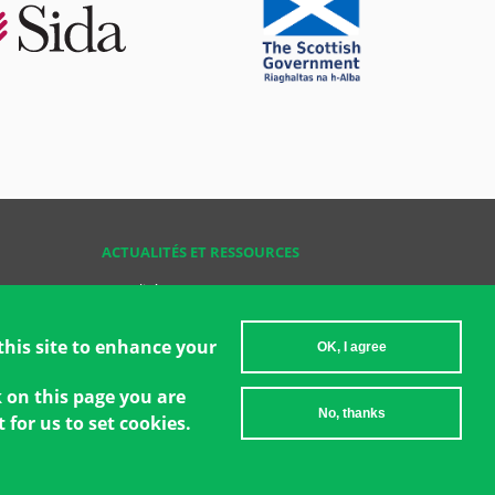
ACTUALITÉS ET RESSOURCES
Actualités
Ressources
Ressources Clés
this site to enhance your
OK, I agree
Devenir GCT
k on this page you are
No, thanks
 for us to set cookies.
2026 Women's Environment and Development Organization