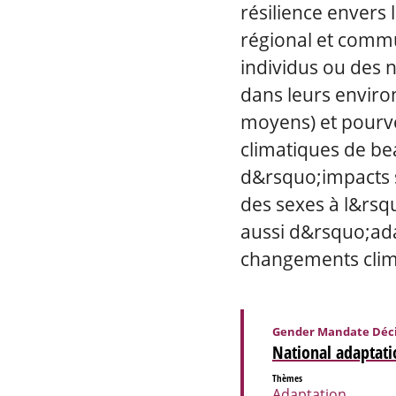
résilience envers 
régional et commu
individus ou des 
dans leurs enviro
moyens) et pourvo
climatiques de be
d&rsquo;impacts 
des sexes à l&rsqu
aussi d&rsquo;ada
changements clim
Gender Mandate Déci
National adaptati
Thèmes
Adaptation