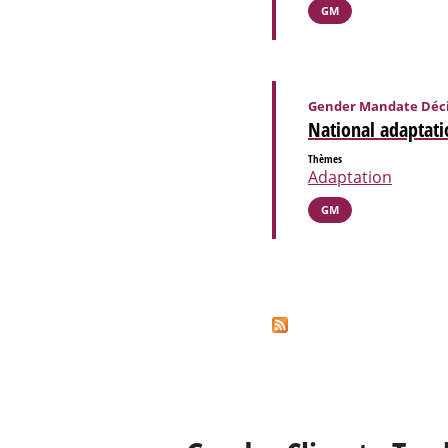
GM
Gender Mandate Déci
National adaptati
Thèmes
Adaptation
GM
Pages