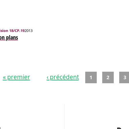
sion 18/CP.19
2013
on plans
« premier
‹ précédent
1
2
3