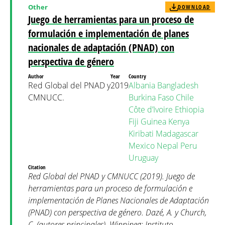
Other
DOWNLOAD
Juego de herramientas para un proceso de
formulación e implementación de planes
nacionales de adaptación (PNAD) con
perspectiva de género
Author
Year
Country
Red Global del PNAD y
2019
Albania
Bangladesh
CMNUCC.
Burkina Faso
Chile
Côte d’Ivoire
Ethiopia
Fiji
Guinea
Kenya
Kiribati
Madagascar
Mexico
Nepal
Peru
Uruguay
Citation
Red Global del PNAD y CMNUCC (2019). Juego de
herramientas para un proceso de formulación e
implementación de Planes Nacionales de Adaptación
(PNAD) con perspectiva de género. Dazé, A. y Church,
C. (autores principales). Winnipeg: Instituto