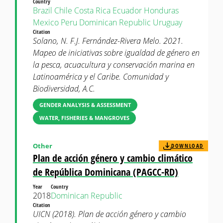
Country
Brazil
Chile
Costa Rica
Ecuador
Honduras
Mexico
Peru
Dominican Republic
Uruguay
Citation
Solano, N. F.J. Fernández-Rivera Melo. 2021.
Mapeo de iniciativas sobre igualdad de género en
la pesca, acuacultura y conservación marina en
Latinoamérica y el Caribe. Comunidad y
Biodiversidad, A.C.
GENDER ANALYSIS & ASSESSMENT
WATER, FISHERIES & MANGROVES
Other
DOWNLOAD
Plan de acción género y cambio climático
de República Dominicana (PAGCC-RD)
Year
Country
2018
Dominican Republic
Citation
UICN (2018). Plan de acción género y cambio