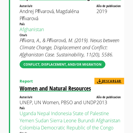
Autor/a/e
Año de publicacion
Andrej Přívarová, Magdaléna
2019
Přívarová
País
Afghanistan
Cita/s
Přívara, A., & Přívarová, M. (2019). Nexus between
Climate Change, Displacement and Conflict:
Afghanistan Case. Sustainability, 11(20), 5586.
CONFLICT, DISPLACEMENT, AND/OR MIGRATION
Report
DESCARGAR
Women and Natural Resources
Autor/a/e
Año de publicacion
UNEP, UN Women, PBSO and UNDP
2013
País
Uganda
Nepal
Indonesia
State of Palestine
Yemen
Sudan
Sierra Leone
Burundi
Afghanistan
Colombia
Democratic Republic of the Congo