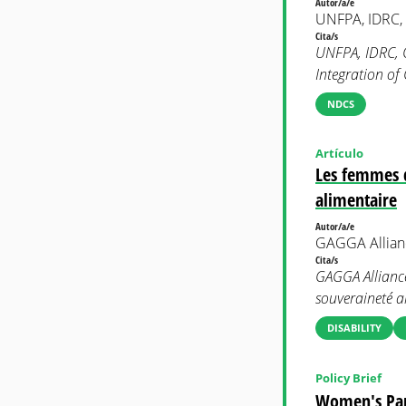
Autor/a/e
UNFPA, IDRC
Cita/s
UNFPA, IDRC, 
Integration o
NDCS
Artículo
Les femmes d
alimentaire
Autor/a/e
GAGGA Allian
Cita/s
GAGGA Alliance
souveraineté a
DISABILITY
Policy Brief
Women's Part