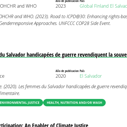
Año de publicacion
País
, OHCHR and WHO
2023
Global
Finland
El Salva
OHCHR and WHO. (2023). Road to ICPD@30: Enhancing rights-ba
f Genderresponsive Approaches. UNFCCC COP28 Side Event.
u Salvador handicapées de guerre revendiquent la souve
Año de publicacion
País
ce
2020
El Salvador
. (2020). Les femmes du Salvador handicapées de guerre revendiq
limentaire.
ENVIRONMENTAL JUSTICE
HEALTH, NUTRITION AND/OR WASH
icipation: An Enabler of Climate Justice