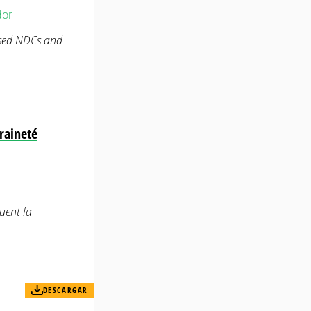
dor
sed NDCs and
raineté
uent la
DESCARGAR