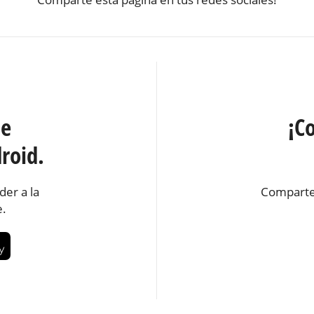
te
¡C
roid.
der a la
Comparte
e.