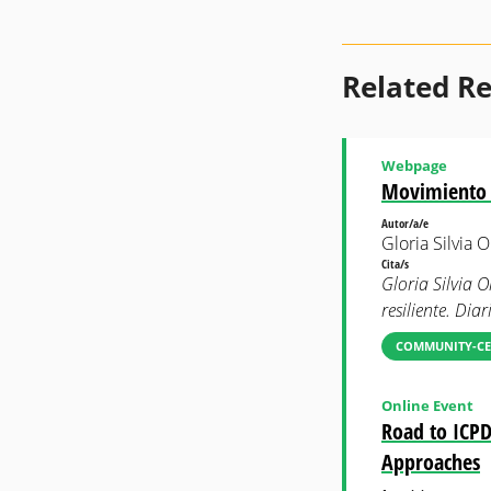
Related R
Webpage
Movimiento Ec
Autor/a/e
Gloria Silvia 
Cita/s
Gloria Silvia 
resiliente. Dia
COMMUNITY-CE
Online Event
Road to ICPD
Approaches