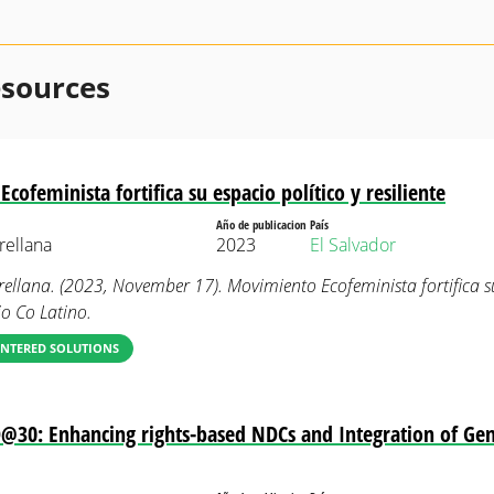
esources
ofeminista fortifica su espacio político y resiliente
Año de publicacion
País
Orellana
2023
El Salvador
Orellana. (2023, November 17). Movimiento Ecofeminista fortifica su
rio Co Latino.
NTERED SOLUTIONS
@30: Enhancing rights-based NDCs and Integration of Ge