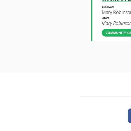
Autor/a/e
Mary Robinso
Cita/s
Mary Robinson 
COMMUNITY-CE