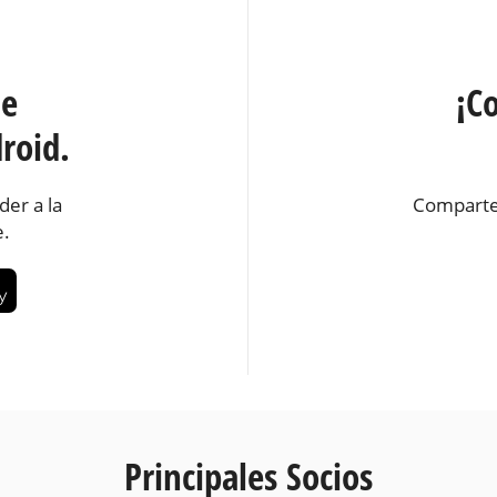
te
¡C
roid.
der a la
Comparte
e.
Principales Socios