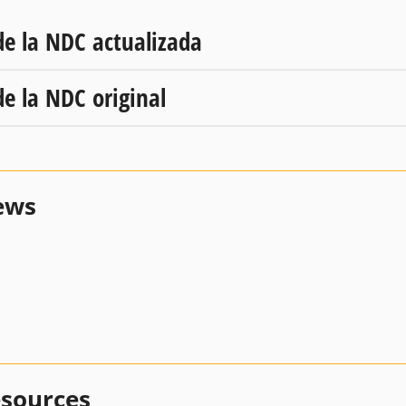
de la NDC actualizada
de la NDC original
ews
esources