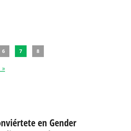
6
7
8
 »
onviértete en Gender