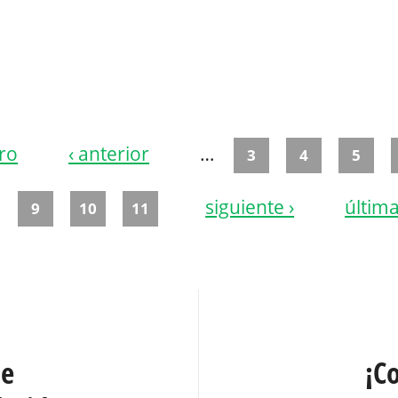
ro
‹ anterior
…
3
4
5
siguiente ›
última
9
10
11
te
¡C