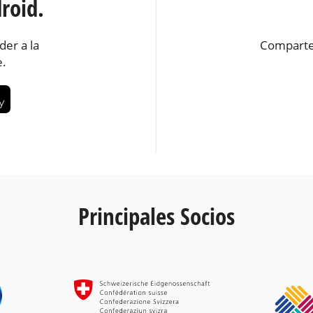
roid.
der a la
Comparte
e.
Principales Socios