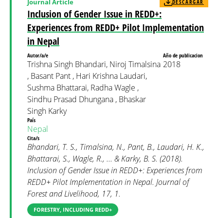
Journal Article
DESCARGAR
Inclusion of Gender Issue in REDD+:
Experiences from REDD+ Pilot Implementation
in Nepal
Autor/a/e
Año de publicacion
Trishna Singh Bhandari, Niroj Timalsina
2018
, Basant Pant , Hari Krishna Laudari,
Sushma Bhattarai, Radha Wagle ,
Sindhu Prasad Dhungana , Bhaskar
Singh Karky
País
Nepal
Cita/s
Bhandari, T. S., Timalsina, N., Pant, B., Laudari, H. K.,
Bhattarai, S., Wagle, R., ... & Karky, B. S. (2018).
Inclusion of Gender Issue in REDD+: Experiences from
REDD+ Pilot Implementation in Nepal. Journal of
Forest and Livelihood, 17, 1.
FORESTRY, INCLUDING REDD+