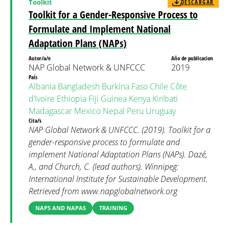
Toolkit
DESCARGAR
Toolkit for a Gender-Responsive Process to
Formulate and Implement National
Adaptation Plans (NAPs)
Autor/a/e
Año de publicacion
NAP Global Network & UNFCCC
2019
País
Albania
Bangladesh
Burkina Faso
Chile
Côte
d’Ivoire
Ethiopia
Fiji
Guinea
Kenya
Kiribati
Madagascar
Mexico
Nepal
Peru
Uruguay
Cita/s
NAP Global Network & UNFCCC. (2019). Toolkit for a
gender-responsive process to formulate and
implement National Adaptation Plans (NAPs). Dazé,
A., and Church, C. (lead authors). Winnipeg:
International Institute for Sustainable Development.
Retrieved from www.napglobalnetwork.org
NAPS AND NAPAS
TRAINING