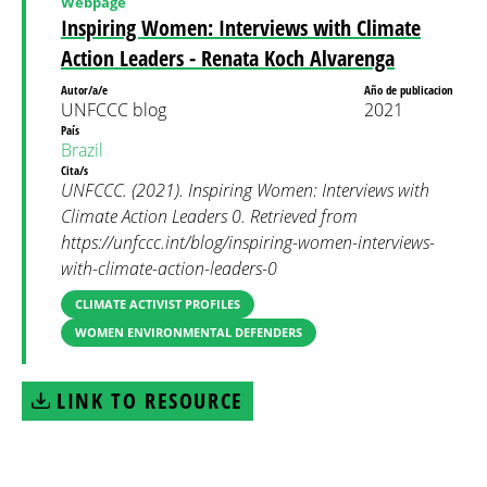
Webpage
Inspiring Women: Interviews with Climate
Action Leaders - Renata Koch Alvarenga
Autor/a/e
Año de publicacion
UNFCCC blog
2021
País
Brazil
Cita/s
UNFCCC. (2021). Inspiring Women: Interviews with
Climate Action Leaders 0. Retrieved from
https://unfccc.int/blog/inspiring-women-interviews-
with-climate-action-leaders-0
CLIMATE ACTIVIST PROFILES
WOMEN ENVIRONMENTAL DEFENDERS
LINK TO RESOURCE