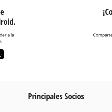
te
¡C
roid.
der a la
Comparte
e.
Principales Socios