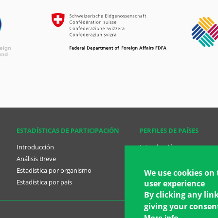
ESTADÍSTICAS DE PARTICIPACIÓN
PERFILES DE PAÍSES
Introducción
Introducción
Análisis Breve
Análisis Breve
Estadística por organismo
Perfil de países
We use cookies on 
Estadística por país
Planes Nacionales
user experience
By clicking any lin
giving your consent