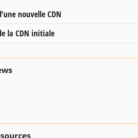
d’une nouvelle CDN
e la CDN initiale
ews
esources