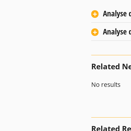
Analyse 
Analyse d
Related N
No results
Related R