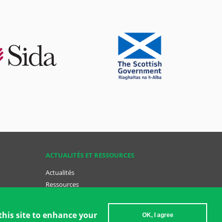
ACTUALITÉS ET RESSOURCES
Actualités
Ressources
Ressources Clés
Devenir GCT
this site to enhance your
OK, I agree