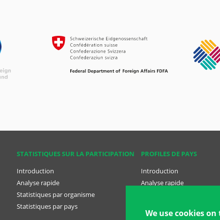
STATISTIQUES SUR LA PARTICIPATION
PROFILES DE PAYS
Introduction
Introduction
Analyse rapide
Analyse rapide
Statistiques par organisme
Profiles des pays
Statistiques par pays
Greece
We use cookies on 