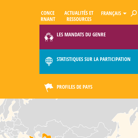
CONCE
ACTUALITÉS ET
FRANÇAIS
R­NANT
RESSOURCES
ES
QUE
LES MANDATS DU GENRE
LIMAT
STATISTIQUES SUR LA PARTICIPATION
PROFILES DE PAYS