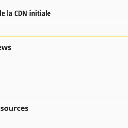
e la CDN initiale
ews
esources