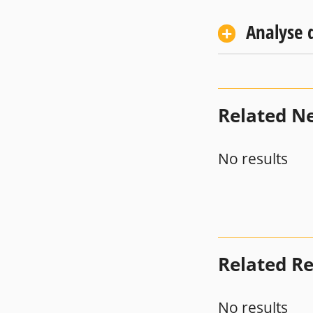
Analyse d
Related N
No results
Related R
No results