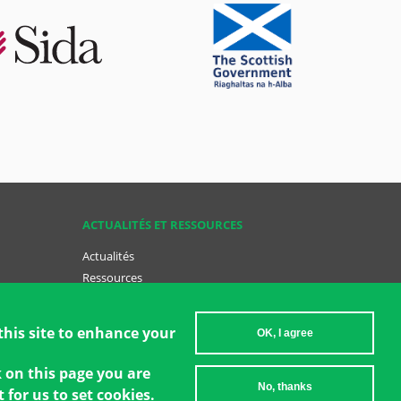
ACTUALITÉS ET RESSOURCES
Actualités
Ressources
Ressources Clés
Devenir GCT
this site to enhance your
OK, I agree
k on this page you are
No, thanks
 for us to set cookies.