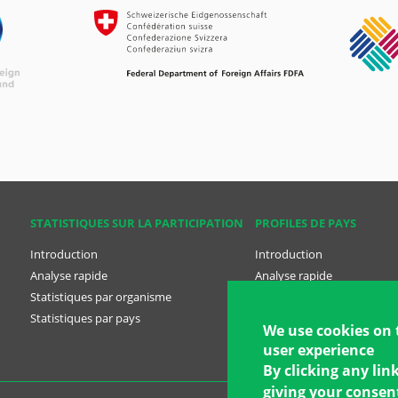
STATISTIQUES SUR LA PARTICIPATION
PROFILES DE PAYS
Introduction
Introduction
Analyse rapide
Analyse rapide
Statistiques par organisme
Profiles des pays
Statistiques par pays
Iran
We use cookies on 
user experience
Plans nationaux
By clicking any lin
giving your consent