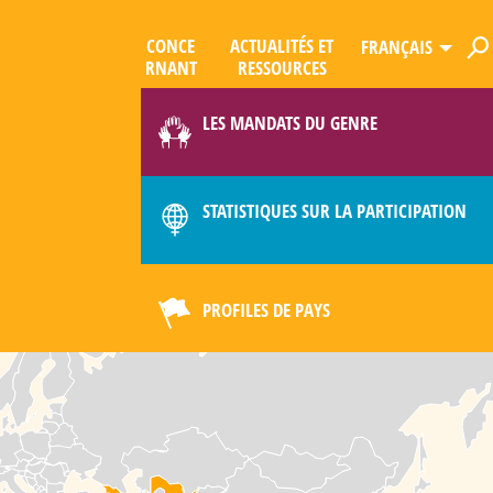
CONCE
ACTUALITÉS ET
FRANÇAIS
R­NANT
RESSOURCES
ES
QUE
LES MANDATS DU GENRE
LIMAT
STATISTIQUES SUR LA PARTICIPATION
PROFILES DE PAYS