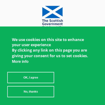
We use cookies on this site to enhance
your user experience
By clicking any link on this page you are
giving your consent for us to set cookies.
More info
OK, I agree
Copyright © 2026 Women's Environment and
No, thanks
Development Organization