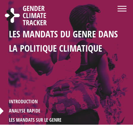
Aller au contenu principal
BIENVENUE SUR LE SITE WEB DU
Á PROPOS DE GENDER CLIMATE
CENTRE D'INFORMATION ET DE
CHOISISSEZ LA LANGUE
RECHERCHER
LES MANDATS DU GENRE DANS
STATISTIQUES SUR LA
PROFILES DE PAYS
GENDER CLIMATE TRACKER
TRACKER
RESSOURCES
LA POLITIQUE CLIMATIQUE
PARTICIPATION DES FEMMES
DANS LA DIPLOMATIE LIÉE AU
CLIMAT
INTRODUCTION
ANALYSE RAPIDE
LES MANDATS SUR LE GENRE