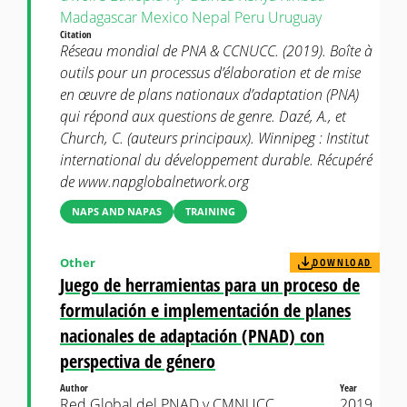
Madagascar
Mexico
Nepal
Peru
Uruguay
Citation
Réseau mondial de PNA & CCNUCC. (2019). Boîte à
outils pour un processus d’élaboration et de mise
en œuvre de plans nationaux d’adaptation (PNA)
qui répond aux questions de genre. Dazé, A., et
Church, C. (auteurs principaux). Winnipeg : Institut
international du développement durable. Récupéré
de www.napglobalnetwork.org
NAPS AND NAPAS
TRAINING
Other
DOWNLOAD
Juego de herramientas para un proceso de
formulación e implementación de planes
nacionales de adaptación (PNAD) con
perspectiva de género
Author
Year
Red Global del PNAD y CMNUCC.
2019