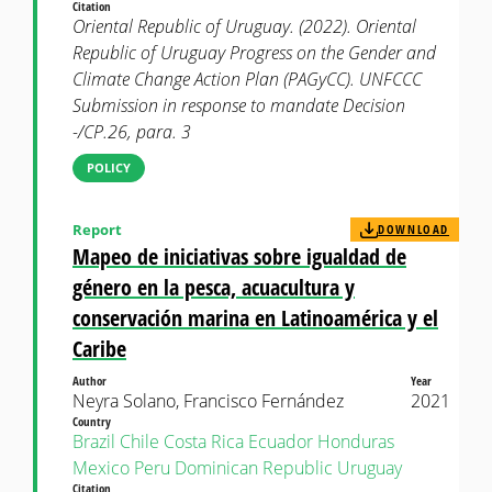
Citation
Oriental Republic of Uruguay. (2022). Oriental
Republic of Uruguay Progress on the Gender and
Climate Change Action Plan (PAGyCC). UNFCCC
Submission in response to mandate Decision
-/CP.26, para. 3
POLICY
Report
DOWNLOAD
Mapeo de iniciativas sobre igualdad de
género en la pesca, acuacultura y
conservación marina en Latinoamérica y el
Caribe
Author
Year
Neyra Solano, Francisco Fernández
2021
Country
Brazil
Chile
Costa Rica
Ecuador
Honduras
Mexico
Peru
Dominican Republic
Uruguay
Citation