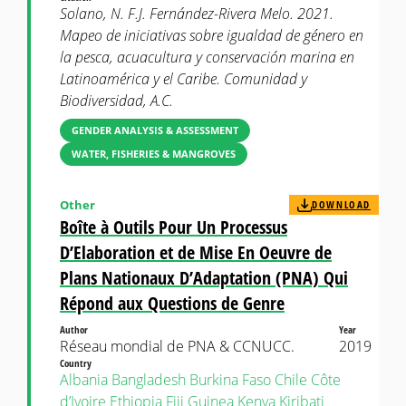
Solano, N. F.J. Fernández-Rivera Melo. 2021.
Mapeo de iniciativas sobre igualdad de género en
la pesca, acuacultura y conservación marina en
Latinoamérica y el Caribe. Comunidad y
Biodiversidad, A.C.
GENDER ANALYSIS & ASSESSMENT
WATER, FISHERIES & MANGROVES
Other
DOWNLOAD
Boîte à Outils Pour Un Processus
D’Elaboration et de Mise En Oeuvre de
Plans Nationaux D’Adaptation (PNA) Qui
Répond aux Questions de Genre
Author
Year
Réseau mondial de PNA & CCNUCC.
2019
Country
Albania
Bangladesh
Burkina Faso
Chile
Côte
d’Ivoire
Ethiopia
Fiji
Guinea
Kenya
Kiribati