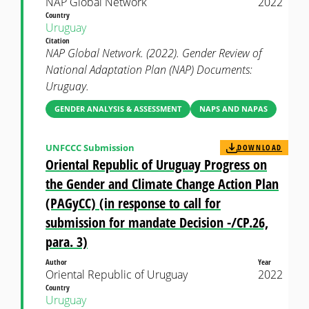
NAP Global Network
2022
Country
Uruguay
Citation
NAP Global Network. (2022). Gender Review of
National Adaptation Plan (NAP) Documents:
Uruguay.
GENDER ANALYSIS & ASSESSMENT
NAPS AND NAPAS
UNFCCC Submission
DOWNLOAD
Oriental Republic of Uruguay Progress on
the Gender and Climate Change Action Plan
(PAGyCC) (in response to call for
submission for mandate Decision -/CP.26,
para. 3)
Author
Year
Oriental Republic of Uruguay
2022
Country
Uruguay