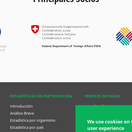
ESTADÍSTICAS DE PARTICIPACIÓN
PERFILES DE PAÍSES
Introducción
Introducción
Análisis Breve
Análisis Breve
Estadística por organismo
Perfil de países
We use cookies on 
Estadística por país
Planes Nacionales
user experience