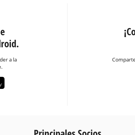
te
¡C
roid.
der a la
Comparte
e.
Principales Socios