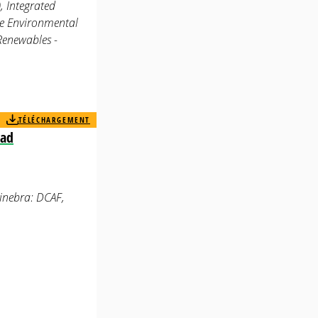
, Integrated
le Environmental
Renewables -
TÉLÉCHARGEMENT
dad
Ginebra: DCAF,