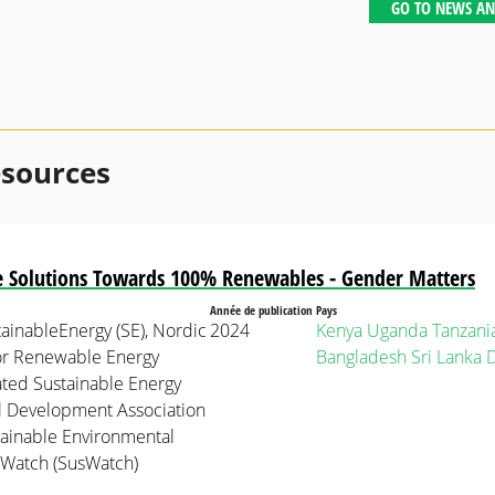
GO TO NEWS AN
esources
e Solutions Towards 100% Renewables - Gender Matters
Année de publication
Pays
ainableEnergy (SE), Nordic
2024
Kenya
Uganda
Tanzani
or Renewable Energy
Bangladesh
Sri Lanka
ated Sustainable Energy
l Development Association
tainable Environmental
Watch (SusWatch)