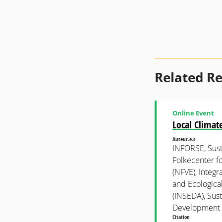
Related R
Online Event
Local Climat
Auteur.e.s
INFORSE, Sust
Folkecenter f
(NFVE), Integr
and Ecologica
(INSEDA), Sus
Development 
Citation