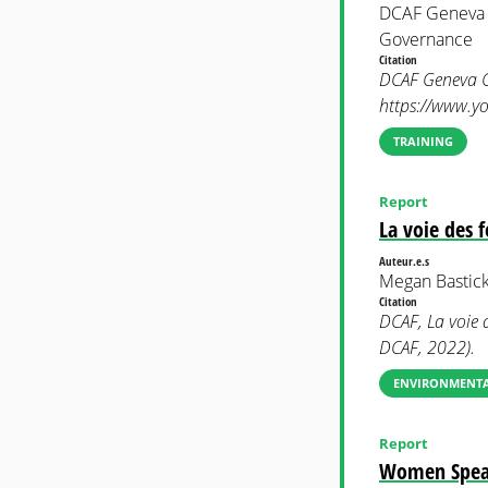
DCAF Geneva C
Governance
Citation
DCAF Geneva Ce
https://www.y
TRAINING
Report
La voie des f
Auteur.e.s
Megan Bastick
Citation
DCAF, La voie d
DCAF, 2022).
ENVIRONMENTAL
Report
Women Speak