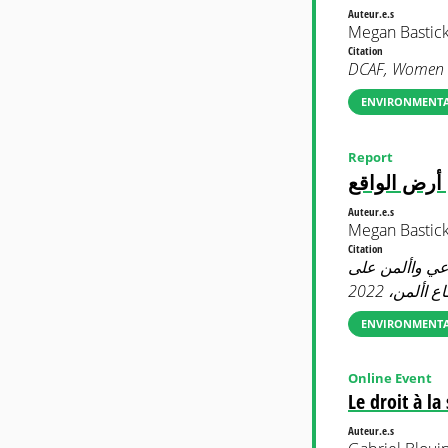
Auteur.e.s
Megan Bastick
Citation
DCAF, Women S
ENVIRONMENTAL
Report
 أرض الواقع
Auteur.e.s
Megan Bastick
Citation
اعي واألمن على
ENVIRONMENTAL
Online Event
Le droit à la
Auteur.e.s