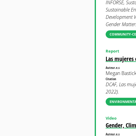
INFORSE, Susta
Sustainable En
Development W
Gender Matter
COMMUNITY-CE
Report
Las mujeres 
Auteur.e.s
Megan Bastick
Citation
DCAF, Las muje
2022).
ENVIRONMENTAL
Video
Gender, Clim
Auteur.e.s