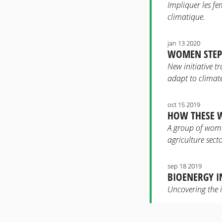
Impliquer les f
climatique.
jan 13 2020
WOMEN STEP 
New initiative t
adapt to climate
oct 15 2019
HOW THESE W
A group of women
agriculture secto
sep 18 2019
BIOENERGY I
Uncovering the 