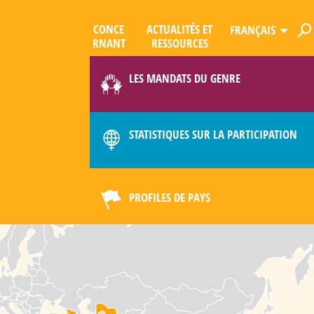
CONCE
ACTUALITÉS ET
FRANÇAIS
R­NANT
RESSOURCES
ES
QUE
LES MANDATS DU GENRE
LIMAT
STATISTIQUES SUR LA PARTICIPATION
PROFILES DE PAYS