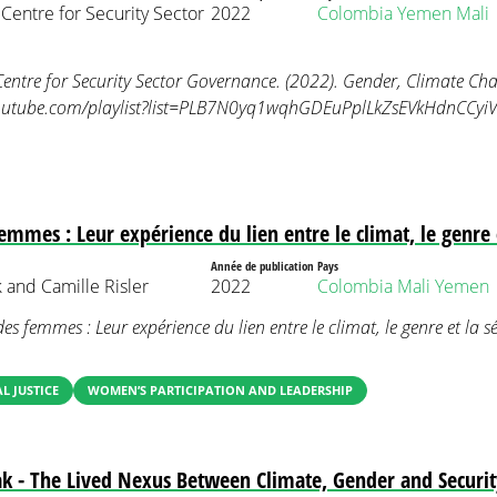
entre for Security Sector
2022
Colombia
Yemen
Mali
ntre for Security Sector Governance. (2022). Gender, Climate Cha
outube.com/playlist?list=PLB7N0yq1wqhGDEuPplLkZsEVkHdnCCyiV
emmes : Leur expérience du lien entre le climat, le genre e
Année de publication
Pays
 and Camille Risler
2022
Colombia
Mali
Yemen
es femmes : Leur expérience du lien entre le climat, le genre et la sé
 JUSTICE
WOMEN’S PARTICIPATION AND LEADERSHIP
 - The Lived Nexus Between Climate, Gender and Securit