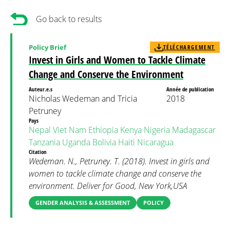
Go back to results
Policy Brief
TÉLÉCHARGEMENT
Invest in Girls and Women to Tackle Climate
Change and Conserve the Environment
Auteur.e.s
Année de publication
Nicholas Wedeman and Tricia
2018
Petruney
Pays
Nepal
Viet Nam
Ethiopia
Kenya
Nigeria
Madagascar
Tanzania
Uganda
Bolivia
Haiti
Nicaragua
Citation
Wedeman. N., Petruney. T. (2018). Invest in girls and
women to tackle climate change and conserve the
environment. Deliver for Good, New York,USA
GENDER ANALYSIS & ASSESSMENT
POLICY