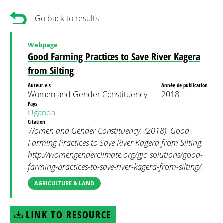
Go back to results
Webpage
Good Farming Practices to Save River Kagera
from Silting
Auteur.e.s
Année de publication
Women and Gender Constituency
2018
Pays
Uganda
Citation
Women and Gender Constituency. (2018). Good
Farming Practices to Save River Kagera from Silting.
http://womengenderclimate.org/gjc_solutions/good-
farming-practices-to-save-river-kagera-from-silting/.
AGRICULTURE & LAND
LINK TO RESOURCE