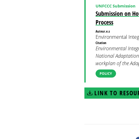
UNFCCC Submission
Submission on Ho
Process
Auteur.e.s
Environmental Integ
Citation
Environmental Integ
National Adaptation
workplan of the Ada
POLICY
LINK TO RESOU