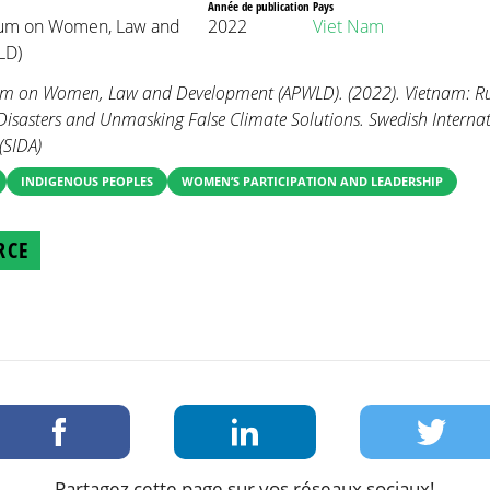
Année de publication
Pays
orum on Women, Law and
2022
Viet Nam
LD)
rum on Women, Law and Development (APWLD). (2022). Vietnam: R
asters and Unmasking False Climate Solutions. Swedish Interna
(SIDA)
INDIGENOUS PEOPLES
WOMEN’S PARTICIPATION AND LEADERSHIP
RCE
Partagez cette page sur vos réseaux sociaux!