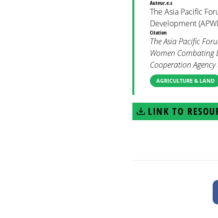
Auteur.e.s
The Asia Pacific F
Development (APW
Citation
The Asia Pacific Fo
Women Combating Dis
Cooperation Agency 
AGRICULTURE & LAND
LINK TO RESOU