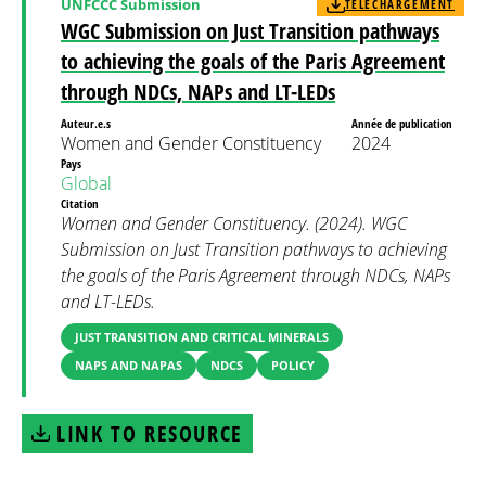
UNFCCC Submission
TÉLÉCHARGEMENT
WGC Submission on Just Transition pathways
to achieving the goals of the Paris Agreement
through NDCs, NAPs and LT-LEDs
Auteur.e.s
Année de publication
Women and Gender Constituency
2024
Pays
Global
Citation
Women and Gender Constituency. (2024). WGC
Submission on Just Transition pathways to achieving
the goals of the Paris Agreement through NDCs, NAPs
and LT-LEDs.
JUST TRANSITION AND CRITICAL MINERALS
NAPS AND NAPAS
NDCS
POLICY
LINK TO RESOURCE