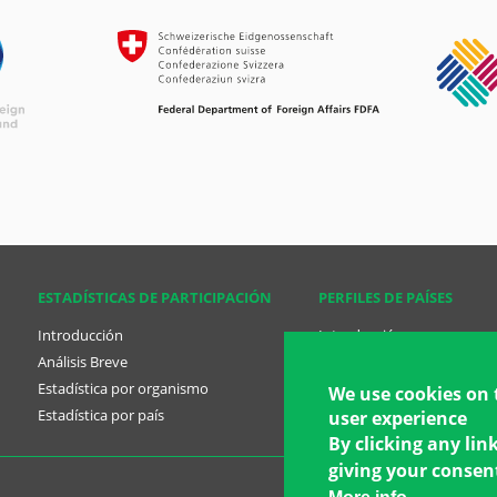
ESTADÍSTICAS DE PARTICIPACIÓN
PERFILES DE PAÍSES
Introducción
Introducción
Análisis Breve
Análisis Breve
Estadística por organismo
Perfil de países
We use cookies on 
Estadística por país
Planes Nacionales
user experience
By clicking any lin
giving your consent