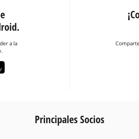
te
¡C
roid.
der a la
Comparte
e.
Principales Socios