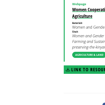
Webpage
Women Cooperativ
Agriculture
Autor/a/e
Women and Gender
Cita/s
Women and Gender Co
Farming and Sustain
preserving-the-kinya
AGRICULTURE & LAND
LINK TO RESOU