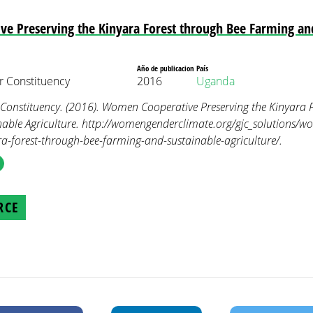
e Preserving the Kinyara Forest through Bee Farming an
Año de publicacion
País
 Constituency
2016
Uganda
nstituency. (2016). Women Cooperative Preserving the Kinyara F
able Agriculture. http://womengenderclimate.org/gjc_solutions/w
ra-forest-through-bee-farming-and-sustainable-agriculture/.
RCE