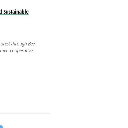
d Sustainable
orest through Bee
omen-cooperative-