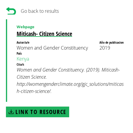
Go back to results
Webpage
Miticash- Citizen Science
Autor/a/e
Año de publicacion
Women and Gender Constituency
2019
País
Kenya
Cita/s
Women and Gender Constituency. (2019). Miticash-
Citizen Science.
http://womengenderclimate.org/gjc_solutions/miticas
h-citizen-science/.
LINK TO RESOURCE