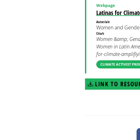
Webpage
Latinas for Clima
Autor/a/e
Women and Gender
Cita/s
Women &amp; Gender C
Women in Latin Ameri
for-climate-amplifiy
CLIMATE ACTIVIST PRO
LINK TO RESOU