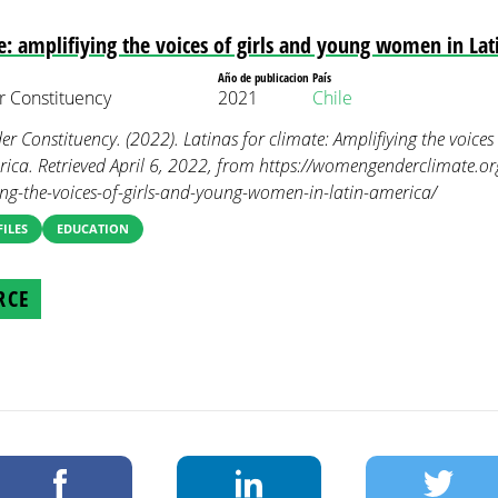
te: amplifiying the voices of girls and young women in La
Año de publicacion
País
 Constituency
2021
Chile
onstituency. (2022). Latinas for climate: Amplifiying the voices 
ca. Retrieved April 6, 2022, from https://womengenderclimate.org
ing-the-voices-of-girls-and-young-women-in-latin-america/
FILES
EDUCATION
RCE