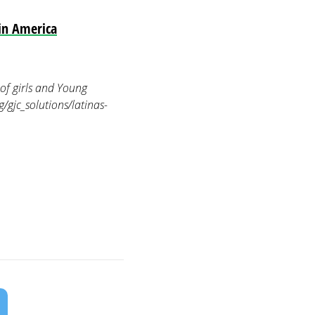
tin America
of girls and Young
/gjc_solutions/latinas-