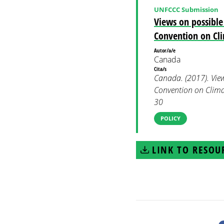
UNFCCC Submission
Views on possible
Convention on Cl
Autor/a/e
Canada
Cita/s
Canada. (2017). Vie
Convention on Clim
30
POLICY
LINK TO RESOU