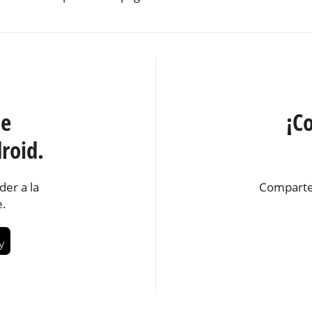
te
¡C
roid.
der a la
Comparte
e.