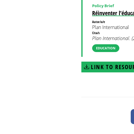
Policy Brief
Réinventer l’éduc
Autor/a/e
Plan International
Cita/s
Plan International. (
EDUCATION
LINK TO RESOU