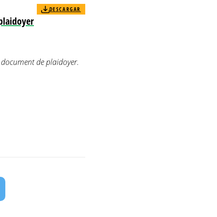
DESCARGAR
plaidoyer
 : document de plaidoyer.