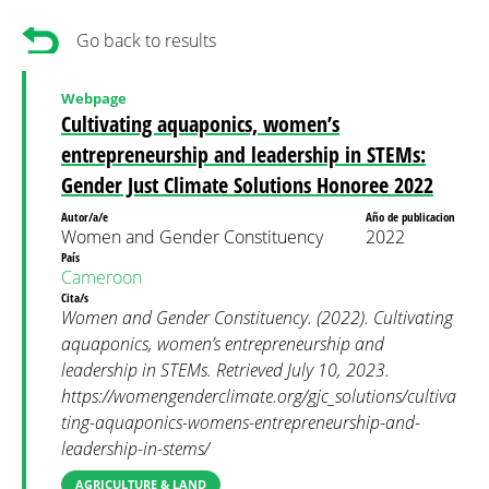
Go back to results
Webpage
Cultivating aquaponics, women’s
entrepreneurship and leadership in STEMs:
Gender Just Climate Solutions Honoree 2022
Autor/a/e
Año de publicacion
Women and Gender Constituency
2022
País
Cameroon
Cita/s
Women and Gender Constituency. (2022). Cultivating
aquaponics, women’s entrepreneurship and
leadership in STEMs. Retrieved July 10, 2023.
https://womengenderclimate.org/gjc_solutions/cultiva
ting-aquaponics-womens-entrepreneurship-and-
leadership-in-stems/
AGRICULTURE & LAND