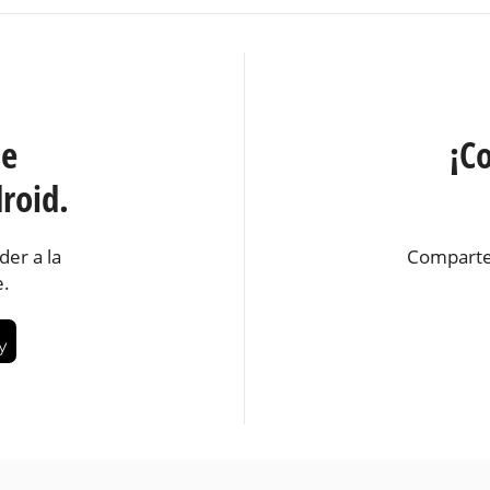
te
¡C
roid.
der a la
Comparte
e.