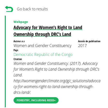
Go back to results
Webpage
Advocacy for Women’s Right to Land
Ownership through DRC’s Land
Auteur.e.s
Année de publication
Women and Gender Constituency
2017
Pays
Democratic Republic of the Congo
Citation
Women and Gender Constituency. (2017). Advocacy
for Women’s Right to Land Ownership through DRC’s
Land.
http://womengenderclimate.org/gjc_solutions/advoca
cy-for-womens-right-to-land-ownership-through-
drcs-land/.
FORESTRY, INCLUDING REDD+